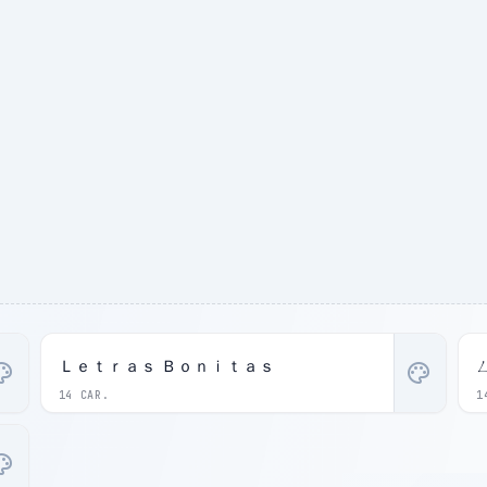
Ｌｅｔｒａｓ Ｂｏｎｉｔａｓ
ette
palette
14 CAR.
1
ette