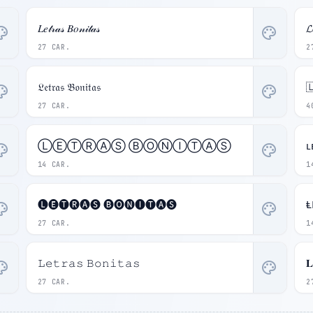
𝐿𝑒𝓉𝓇𝒶𝓈 𝐵𝑜𝓃𝒾𝓉𝒶𝓈
𝓛
ette
palette
27 CAR.
2
𝔏𝔢𝔱𝔯𝔞𝔰 𝔅𝔬𝔫𝔦𝔱𝔞𝔰

ette
palette
27 CAR.
4
ⓁⒺⓉⓇⒶⓈ ⒷⓄⓃⒾⓉⒶⓈ
ʟ
ette
palette
14 CAR.
1
🅛🅔🅣🅡🅐🅢 🅑🅞🅝🅘🅣🅐🅢
Ⱡ
ette
palette
27 CAR.
1
𝙻𝚎𝚝𝚛𝚊𝚜 𝙱𝚘𝚗𝚒𝚝𝚊𝚜
𝐋
ette
palette
27 CAR.
2