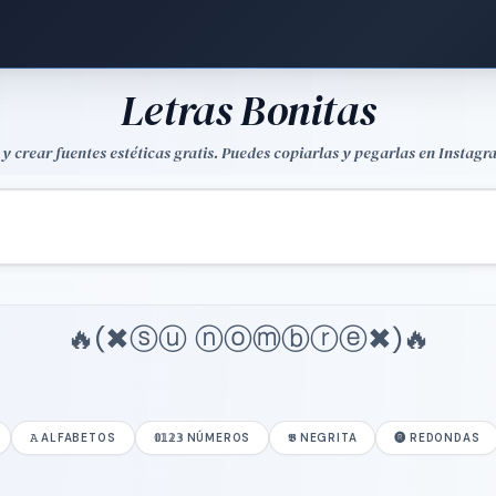
Letras Bonitas
y crear fuentes estéticas gratis. Puedes copiarlas y pegarlas en Instagr
🔥(✖ⓢⓤ ⓝⓞⓜⓑⓡⓔ✖)🔥
𝙰 ALFABETOS
𝟘𝟙𝟚𝟛 NÚMEROS
𝕭 NEGRITA
🅡 REDONDAS