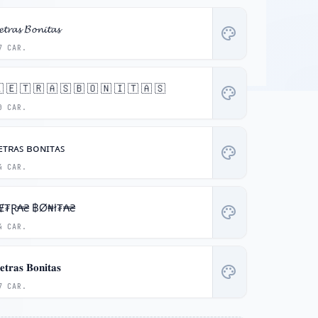
𝓮𝓽𝓻𝓪𝓼 𝓑𝓸𝓷𝓲𝓽𝓪𝓼
palette
7 CAR.
 🇪 🇹 🇷 🇦 🇸 🇧 🇴 🇳 🇮 🇹 🇦 🇸
palette
0 CAR.
ᴇᴛʀᴀꜱ ʙᴏɴɪᴛᴀꜱ
palette
4 CAR.
Ɇ₮Ɽ₳₴ ฿Ø₦ł₮₳₴
palette
4 CAR.
𝐞𝐭𝐫𝐚𝐬 𝐁𝐨𝐧𝐢𝐭𝐚𝐬
palette
7 CAR.