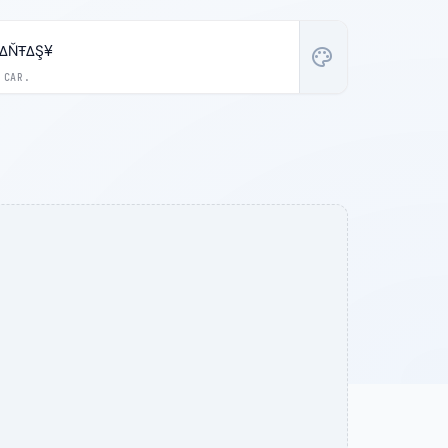
ΔŇŦΔŞ¥
palette
 CAR.