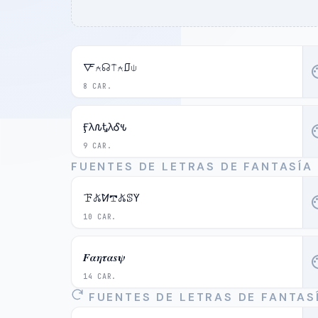
🜅⍲☊⍑⍲⎎⍦
pal
8 CAR.
Ӻλ𐒐ᎿλᎴ𐒍
pal
9 CAR.
FUENTES DE LETRAS DE FANTASÍA
ꘘ𖤬ꛘ𖢧𖤬ꕷꚲ
pal
10 CAR.
𝑭𝜶𝜼𝝉𝜶𝒔𝝍
pal
14 CAR.
FUENTES DE LETRAS DE FANTA