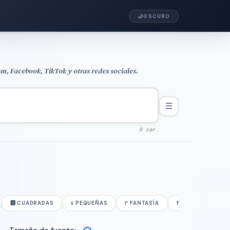
🌙
OSCURO
am, Facebook, TikTok y otras redes sociales.
☰
0 car.
🆂 CUADRADAS
ꜱ PEQUEÑAS
ᠻ FANTASÍA
F🆁ꈼƛ LOCAS