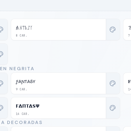
𝓯ᚣᚺᛠᚣᛢᚴ
ette
palette
8 CAR.
7
ette
 EN NEGRITA
Ƒ𐤠ƝƬ𐤠ⳜƳ
𝐅
ette
palette
9 CAR.
1
𝗙𝝙𝝥𝝩𝝙𝗦𝝭
ette
palette
14 CAR.
SÍA DECORADAS