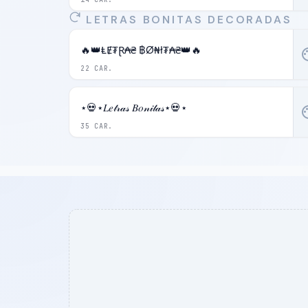
LETRAS BONITAS DECORADAS
🔥👑ⱠɆ₮Ɽ₳₴ ฿Ø₦ł₮₳₴👑🔥
pal
22 CAR.
⋆💀⋆𝐿𝑒𝓉𝓇𝒶𝓈 𝐵𝑜𝓃𝒾𝓉𝒶𝓈⋆💀⋆
pal
35 CAR.