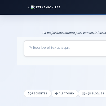
La mejor herramienta para convertir letras 
RECIENTES
🎲 ALEATORIO
░⡷ꔪ⢾░ BLOQUES