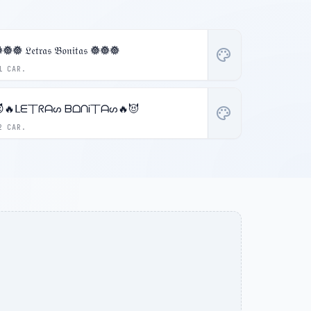
𖣔𖣔 𝔏𝔢𝔱𝔯𝔞𝔰 𝔅𝔬𝔫𝔦𝔱𝔞𝔰 𖣔𖣔𖣔
palette
1 CAR.
🔥ᒪᗴ丅ᖇᗩᔕ ᗷᗝᑎᎥ丅ᗩᔕ🔥😈
palette
2 CAR.