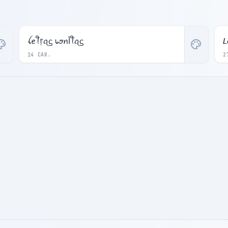
ꪶꫀꪻ᥅ꪖᦓ ᥇ꪮꪀﺃꪻꪖᦓ
𝘓
ette
palette
14 CAR.
2