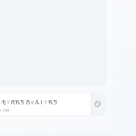
ㄥ乇ㄒ尺卂丂 乃ㄖ几丨ㄒ卂丂
palette
4 CAR.