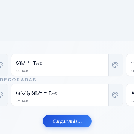
Sᗰₐᄂᄂ Tₑₓ𝚝
ˢ
ette
palette
11 CAR.
1
 DECORADAS
(๑˃ᴗ˂)ﻭ Sᗰₐᄂᄂ Tₑₓ𝚝
✘
ette
palette
19 CAR.
1
Cargar más...