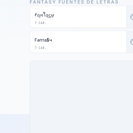
FANTASY FUENTES DE LETRAS
ᠻꪖꪀꪻꪖᦓꪗ
pal
7 CAR.
Fапта$ч
pal
7 CAR.