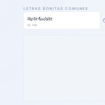
LETRAS BONITAS COMUNES
ᥣᧉ᩠ִ໋֗֗ȶׂׅ᥅ִׂαִׂ໋ׅׅ࣪꯱ָׂ ϐִִׂ໋֢࣪࣪ᦒ᩠ׂׅꪀ݂࣭݂ꪱִ໋ׅ࣪֗ȶִׂׂׅαִׂ໋ׅׅ࣪꯱ָׂ
pal
61 CAR.