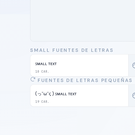
SMALL FUENTES DE LETRAS
ꜱᴍᴀʟʟ ᴛᴇxᴛ
pal
10 CAR.
FUENTES DE LETRAS PEQUEÑAS
(っ˘ω˘ς ) ꜱᴍᴀʟʟ ᴛᴇxᴛ
pal
19 CAR.