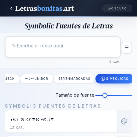
🌙
OSCURO
Symbolic Fuentes de Letras
☰
0 car.
̵̮̽ GLITCH
〜J〜 UNIDOR
⟦B⟧ ENMARCADAS
Ⓢ SIMBÓLICAS
Tamaño de fuente:
SYMBOLIC FUENTES DE LETRAS
◗€☾⊙☈ꍏ☂€ Ϝ⊙♫☂
palette
13 CAR.