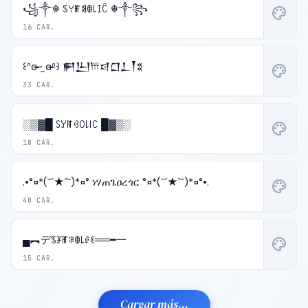
꧁༒☬ ꌗꌩꂵꌃꂦ꒒ꀤꉓ ☬༒꧂
palette
16 CAR.
꒰ᐢɞ̴̶̷ ·̫ ɞ̴̶̷ᐢ꒱ 𒂍𒌨𐎠𒁀𒆸𒁇𒐕𒐏
palette
33 CAR.
░▒▓█ ꇙꌦꂵꃳꄲ꒒꒐ꉔ █▓▒░
palette
18 CAR.
.•°¤*(¯`★´¯)*¤° ነሃጠጌዐረጎር °¤*(¯´★`¯)*¤°•.
palette
40 CAR.
▄︻デꌚꐞꂵꋰꂦ꒒ꂑꀯ══━一
palette
15 CAR.
Cargar más...