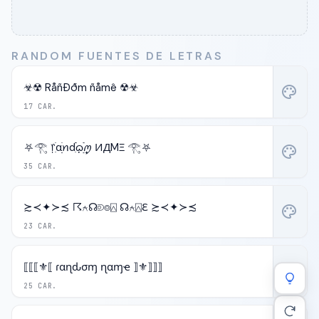
RANDOM FUENTES DE LETRAS
☣☢ RåñÐðm ñåmê ☢☣
palette
17 CAR.
⛧𓂀 ᥅ִׂαׂׅׅꪀdִׂׂ݂݂࣪ᦒ᩠ׂׅ࣭࣪ꪑ ИДMΞ 𓂀⛧
palette
35 CAR.
≿≺✦≻≾ ☈⍲☊⟄⌾⍓ ☊⍲⍓ℇ ≿≺✦≻≾
palette
23 CAR.
⟦⟦⟦⚜️⟦ ɾαɳԃσɱ ɳαɱҽ ⟧⚜️⟧⟧⟧
palette
25 CAR.