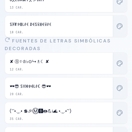
palette
13 CAR.
ꌚꐞꂵꋰꂦ꒒ꂑꀯ ꁲꈼꌚꋖꍩꈼꋖꂑꀯ
palette
18 CAR.
FUENTES DE LETRAS SIMBÓLICAS
DECORADAS
✘ ⓢ☿♔♭⊙↳♗☾ ✘
palette
12 CAR.
🕶️😎 ꌚꐟꁒꃃꆂ꒒ꂑꏸ 😎🕶️
palette
20 CAR.
(¯´•._.• 💲🎉Ⓜ️🅱️🍩💪ℹ️🌊 •._.•´¯)
palette
35 CAR.