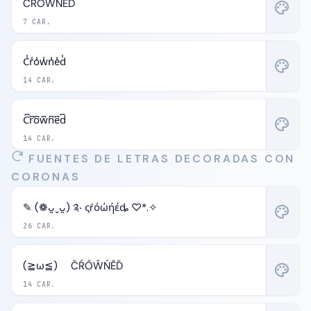
ČŔŐŴŃĔĎ
palette
7 CAR.
C̾r̾o̾w̾n̾e̾d̾
palette
14 CAR.
C͆r͆o͆w͆n͆e͆d͆
palette
14 CAR.
FUENTES DE LETRAS DECORADAS CON
CORONAS
✎ (❁ᴗ͈ˬᴗ͈) ༉‧ ςŕόώήέȡ ♡*.✧
palette
26 CAR.
(≧ω≦)ゞ ČŔŐŴŃĔĎ
palette
14 CAR.