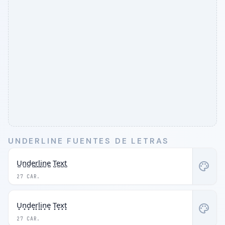
UNDERLINE FUENTES DE LETRAS
U̺n̺d̺e̺r̺l̺i̺n̺e̺ T̺e̺x̺t̺
palette
27 CAR.
U͙n͙d͙e͙r͙l͙i͙n͙e͙ T͙e͙x͙t͙
palette
27 CAR.