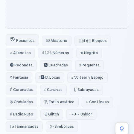
Recientes
🎲 Aleatorio
░⡷ꔪ⢾░ Bloques
𝙰 Alfabetos
𝟘𝟙𝟚𝟛 Números
𝕭 Negrita
🅡 Redondas
🆂 Cuadradas
ꜱ Pequeñas
ᠻ Fantasía
f🆁ꈼƛ Locas
Ⅎ Voltear y Espejo
C͛ Coronadas
𝓒 Cursivas
U̺ Subrayadas
ֆ Onduladas
卂 Estilo Asiático
𝙻̷ Con Líneas
Я Estilo Ruso
U̵̮̽ Glitch
〜J〜 Unidor
⟦b⟧ Enmarcadas
ⓢ Simbólicas