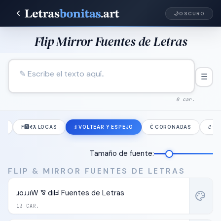
🌙
OSCURO
Flip Mirror Fuentes de Letras
☰
0 car.
ÍA
F🆁ꈼƛ LOCAS
Ⅎ VOLTEAR Y ESPEJO
C͛ CORONADAS
𝓒 C
Tamaño de fuente:
FLIP & MIRROR FUENTES DE LETRAS
ɹoɹɹıW ⅋ dılℲ Fuentes de Letras
palette
13 CAR.