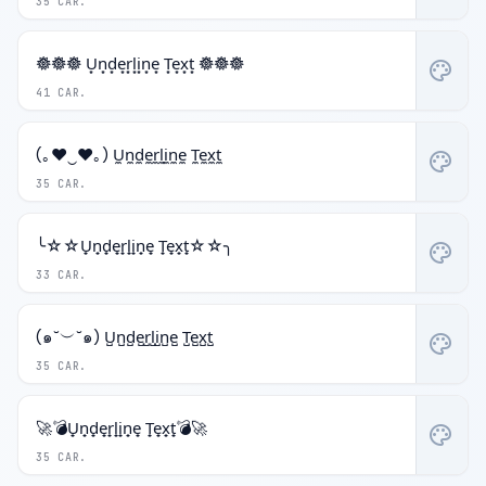
35 CAR.
𖣔𖣔𖣔 U͙n͙d͙e͙r͙l͙i͙n͙e͙ T͙e͙x͙t͙ 𖣔𖣔𖣔
palette
41 CAR.
(｡♥‿♥｡) U̼n̼d̼e̼r̼l̼i̼n̼e̼ T̼e̼x̼t̼
palette
35 CAR.
╰☆☆U̟n̟d̟e̟r̟l̟i̟n̟e̟ T̟e̟x̟t̟☆☆╮
palette
33 CAR.
(๑˘︶˘๑) U̺n̺d̺e̺r̺l̺i̺n̺e̺ T̺e̺x̺t̺
palette
35 CAR.
🚀💣U̟n̟d̟e̟r̟l̟i̟n̟e̟ T̟e̟x̟t̟💣🚀
palette
35 CAR.