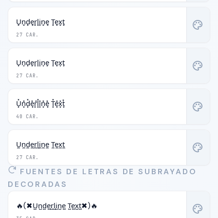
U̟n̟d̟e̟r̟l̟i̟n̟e̟ T̟e̟x̟t̟
palette
27 CAR.
U͎n͎d͎e͎r͎l͎i͎n͎e͎ T͎e͎x͎t͎
palette
27 CAR.
U͓̽n͓̽d͓̽e͓̽r͓̽l͓̽i͓̽n͓̽e͓̽ T͓̽e͓̽x͓̽t͓̽
palette
40 CAR.
U̼n̼d̼e̼r̼l̼i̼n̼e̼ T̼e̼x̼t̼
palette
27 CAR.
FUENTES DE LETRAS DE SUBRAYADO
DECORADAS
🔥(✖U̺n̺d̺e̺r̺l̺i̺n̺e̺ T̺e̺x̺t̺✖)🔥
palette